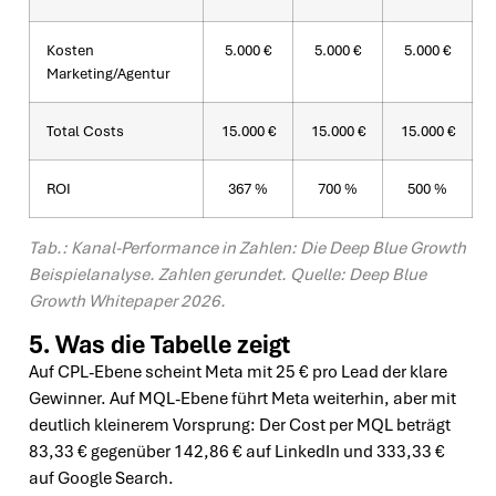
Kosten
5.000 €
5.000 €
5.000 €
Marketing/Agentur
Total Costs
15.000 €
15.000 €
15.000 €
ROI
367 %
700 %
500 %
Tab.: Kanal-Performance in Zahlen: Die Deep Blue Growth
Beispielanalyse. Zahlen gerundet. Quelle: Deep Blue
Growth Whitepaper 2026.
5. Was die Tabelle zeigt
Auf CPL-Ebene scheint Meta mit 25 € pro Lead der klare
Gewinner. Auf MQL-Ebene führt Meta weiterhin, aber mit
deutlich kleinerem Vorsprung: Der Cost per MQL beträgt
83,33 € gegenüber 142,86 € auf LinkedIn und 333,33 €
auf Google Search.