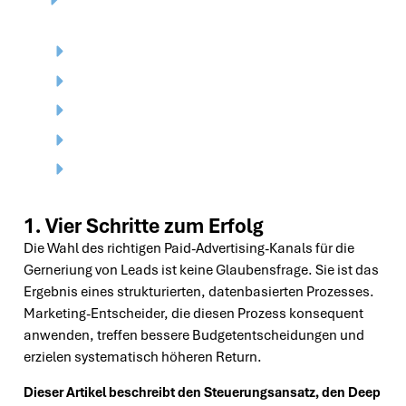
Eigene Daten tun es.
8. Was dieser Ansatz in der Praxis liefert
Weiterführende Artikel
Whitepaper
Kostenlosen Strategie-Call buchen
Über den Autor
1. Vier Schritte zum Erfolg
Die Wahl des richtigen Paid-Advertising-Kanals für die
Gerneriung von Leads ist keine Glaubensfrage. Sie ist das
Ergebnis eines strukturierten, datenbasierten Prozesses.
Marketing-Entscheider, die diesen Prozess konsequent
anwenden, treffen bessere Budgetentscheidungen und
erzielen systematisch höheren Return.
Dieser Artikel beschreibt den Steuerungsansatz, den Deep