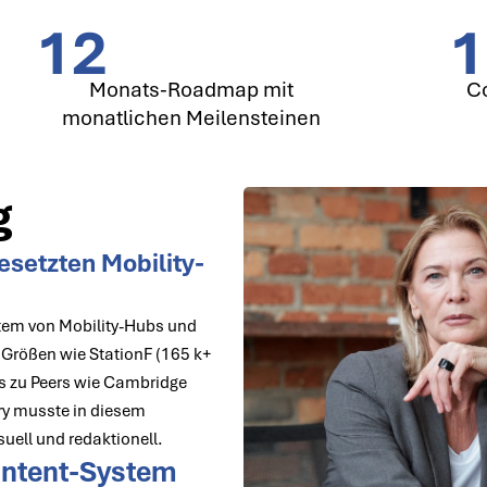
12
1
Monats-Roadmap mit
Co
monatlichen Meilensteinen
g
esetzten Mobility-
stem von Mobility-Hubs und
 Größen wie StationF (165 k+
is zu Peers wie Cambridge
ry musste in diesem
uell und redaktionell.
ontent-System