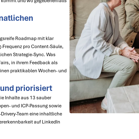
 kommt und wo gegebenenfalls
natlichen
ungsreife Roadmap mit klar
ng-Frequenz pro Content-Säule,
ichen Strategie-Sync. Was
airs, in ihrem Feedback als
n einen praktikablen Wochen- und
und priorisiert
e Inhalte aus 13 sauber
ruppen- und ICP-Passung sowie
Drivery-Team eine inhaltliche
ererkennbarkeit auf LinkedIn