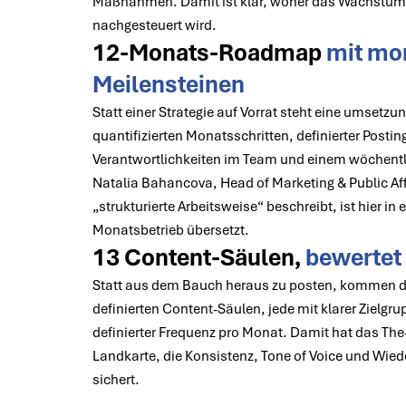
Maßnahmen. Damit ist klar, woher das Wachstum
nachgesteuert wird.
12-Monats-Roadmap
mit mo
Meilensteinen
Statt einer Strategie auf Vorrat steht eine umsetz
quantifizierten Monatsschritten, definierter Posti
Verantwortlichkeiten im Team und einem wöchentl
Natalia Bahancova, Head of Marketing & Public Aff
„strukturierte Arbeitsweise“ beschreibt, ist hier i
Monatsbetrieb übersetzt.
13 Content-Säulen,
bewertet 
Statt aus dem Bauch heraus zu posten, kommen di
definierten Content-Säulen, jede mit klarer Zielg
definierter Frequenz pro Monat. Damit hat das The-
Landkarte, die Konsistenz, Tone of Voice und Wied
sichert.