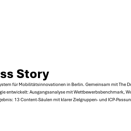
ivery: Eine Social-Media-St
r als 50 % Follower-Wach
ss Story
system für Mobilitätsinnovationen in Berlin. Gemeinsam mit The Dr
tegie entwickelt: Ausgangsanalyse mit Wettbewerbsbenchmark, W
ebnis: 13 Content-Säulen mit klarer Zielgruppen- und ICP-Passu