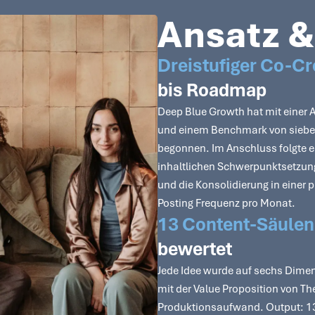
Ansatz &
Dreistufiger Co-C
bis Roadmap
Deep Blue Growth hat mit einer 
und einem Benchmark von sieben
begonnen. Im Anschluss folgte 
inhaltlichen Schwerpunktsetzung,
und die Konsolidierung in einer 
Posting Frequenz pro Monat.
13 Content-Säulen
bewertet
Jede Idee wurde auf sechs Dime
mit der Value Proposition von Th
Produktionsaufwand. Output: 13 p