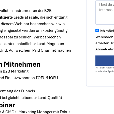
ollsten Instrumenten der B2B
ifizierte Leads at scale
, die sich entlang
n diesem Webinar besprechen wir, wie
ng
eingesetzt werden um kostengünstig
Ich möch
 messbar zu senken. Wir besprechen
Webinaren 
erhalten. I
eile unterschiedlicher Lead-Magneten
Abmeldelin
 Und: Auf welchem Paid Channel machen
m Mitnehmen
Mit dem Absend
im B2B Marketing
sowie der Spei
zu.
und Einsatzszenarien TOFU/MOFU
 entlang des Funnels
 bei gleichbleibender Lead-Qualität
binar
ng & CMOs, Marketing Manager mit Fokus