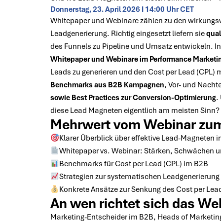
Donnerstag, 23. April 2026 I 14:00 Uhr CET
Whitepaper und Webinare zählen zu den wirkungsv
Leadgenerierung. Richtig eingesetzt liefern sie
qual
des Funnels zu Pipeline und Umsatz entwickeln. I
Whitepaper und Webinare im Performance Marketi
Leads zu generieren und den Cost per Lead (CPL)
Benchmarks aus B2B Kampagnen
, Vor- und Nacht
sowie Best Practices zur Conversion-Optimierung
.
diese Lead Magneten eigentlich am meisten Sinn?
Mehrwert vom Webinar zu
Klarer Überblick über effektive Lead-Magneten 
Whitepaper vs. Webinar: Stärken, Schwächen 
Benchmarks für Cost per Lead (CPL) im B2B
Strategien zur systematischen Leadgenerierung
Konkrete Ansätze zur Senkung des Cost per Lead
An wen richtet sich das We
Marketing-Entscheider im B2B, Heads of Marketi