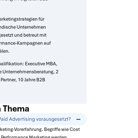
arketingstrategien für
ändische Unternehmen
esetzt und betreut mit
ormance-Kampagnen auf
älen.
alifikation: Executive MBA,
re Unternehmensberatung, 2
 Partner, 10 Jahre B2B
um Thema
aid Advertising vorausgesetzt?
keting-Vorerfahrung. Begriffe wie Cost
d Performance Marketing werden