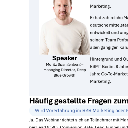
Marketing.
Er hat zahlreiche M
deutsche mittelst
entwickelt und umg
seinem Team Perf
allen gängigen Kan
Speaker
Hintergrund und Qu
Moritz Spangenberg –
ESMT Berlin; 8 Jah
Managing Director, Deep
Jahre Go-To-Market
Blue Growth
Marketing.
Häufig gestellte Fragen z
Wird Vorerfahrung im B2B Marketing oder P
Ja. Das Webinar richtet sich an Teilnehmer mit Mar
per Lead (CPL), Conversion Rate, Lead-Funnel un