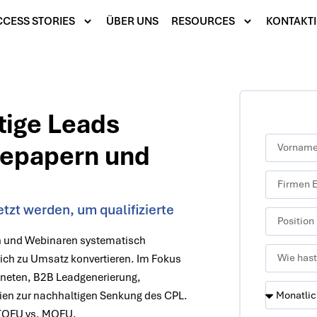
CESS STORIES
ÜBER UNS
RESOURCES
KONTAKTI
tige Leads
tepapern und
tzt werden, um qualifizierte
rn und Webinaren systematisch
lich zu Umsatz konvertieren. Im Fokus
gneten, B2B Leadgenerierung,
ien zur nachhaltigen Senkung des CPL.
 TOFU vs. MOFU.