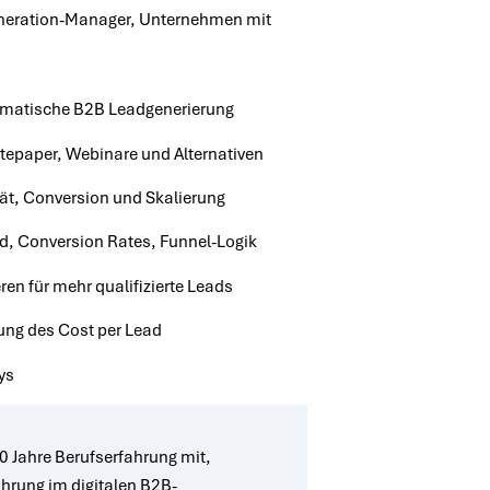
neration-Manager, Unternehmen mit
ematische B2B Leadgenerierung
tepaper, Webinare und Alternativen
tät, Conversion und Skalierung
d, Conversion Rates, Funnel-Logik
n für mehr qualifizierte Leads
ung des Cost per Lead
ys
20 Jahre Berufserfahrung mit,
ahrung im digitalen B2B-