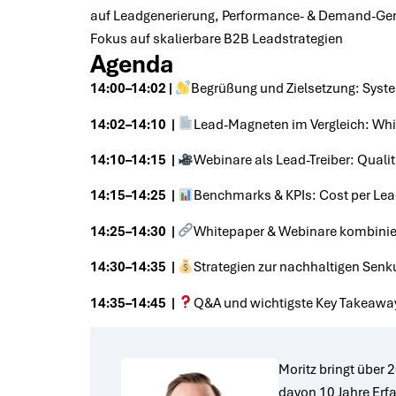
auf Leadgenerierung, Performance- & Demand-Ge
Fokus auf skalierbare B2B Leadstrategien
Agenda
14:00–14:02 |
Begrüßung und Zielsetzung: Syst
14:02–14:10
|
Lead-Magneten im Vergleich: Whi
14:10–14:15
|
Webinare als Lead-Treiber: Quali
14:15–14:25
|
Benchmarks & KPIs: Cost per Lea
14:25–14:30 |
Whitepaper & Webinare kombiniere
14:30–14:35
|
Strategien zur nachhaltigen Senk
14:35–14:45 |
Q&A und wichtigste Key Takeawa
Moritz bringt über 
davon 10 Jahre Erf