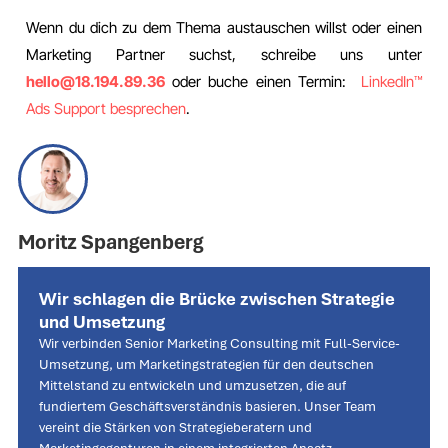
Wenn du dich zu dem Thema austauschen willst oder einen
Marketing Partner suchst, schreibe uns unter
hello@18.194.89.36
oder buche einen Termin:
LinkedIn™️
Ads Support besprechen
.
Moritz Spangenberg
Wir schlagen die Brücke zwischen Strategie
und Umsetzung
Wir verbinden Senior Marketing Consulting mit Full-Service-
Umsetzung, um Marketingstrategien für den deutschen
Mittelstand zu entwickeln und umzusetzen, die auf
fundiertem Geschäftsverständnis basieren. Unser Team
vereint die Stärken von Strategieberatern und