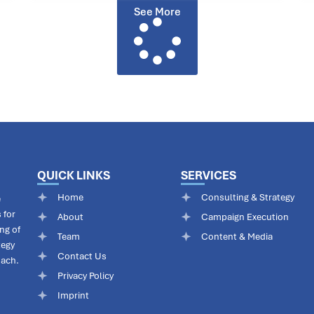
See More
QUICK LINKS
SERVICES
Home
Consulting & Strategy
e
 for
About
Campaign Execution
ng of
Team
Content & Media
tegy
Contact Us
oach.
Privacy Policy
Imprint