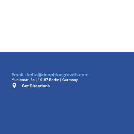
Email : hello@deepbluegrowth.com
Mühlenstr. 8a | 14167 Berlin | Germany
Get Directions