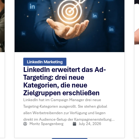
LinkedIn Marketing
LinkedIn erweitert das Ad-
Targeting: drei neue
Kategorien, die neue
Zielgruppen erschließen
LinkedIn hat im Campaign Manager drei neue
Targeting-Kategorien ausgerollt. Sie stehen global
allen Werbetreibenden zur Verfügung und liegen
direkt im Audience-Setup der Kampagnenerstellung.
Moritz Spangenberg
July 24, 2026
Neu sind zusätzliche Merkmale im Company
Targeting, über 100 zusätzliche Interessenkategorien
und ein Device Targeting.....