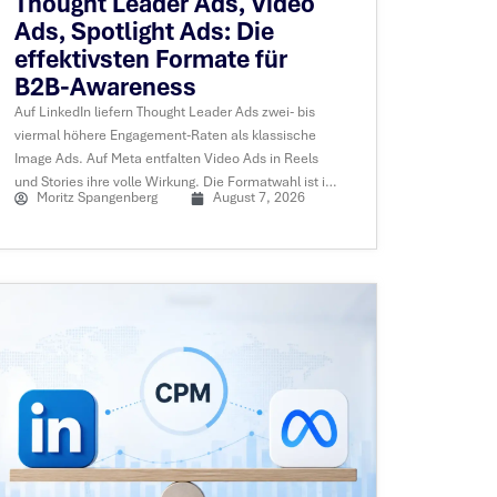
Thought Leader Ads, Video
Ads, Spotlight Ads: Die
effektivsten Formate für
B2B-Awareness
Auf LinkedIn liefern Thought Leader Ads zwei- bis
viermal höhere Engagement-Raten als klassische
Image Ads. Auf Meta entfalten Video Ads in Reels
und Stories ihre volle Wirkung. Die Formatwahl ist im
Moritz Spangenberg
August 7, 2026
B2B oft wichtiger als die Plattform selbst.....