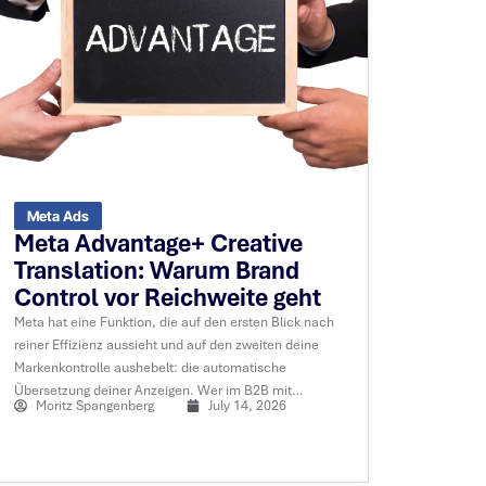
Meta Ads
Meta Advantage+ Creative
Translation: Warum Brand
Control vor Reichweite geht
Meta hat eine Funktion, die auf den ersten Blick nach
reiner Effizienz aussieht und auf den zweiten deine
Markenkontrolle aushebelt: die automatische
Übersetzung deiner Anzeigen. Wer im B2B mit
Moritz Spangenberg
July 14, 2026
sorgfältig formulierter Copy arbeitet, sollte genau
wissen, was diese Funktion tut, und sie bewusst
steuern statt sie laufen zu lassen.....